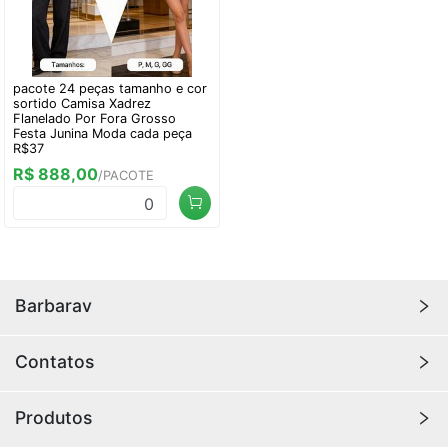
pacote 24 peças tamanho e cor
sortido Camisa Xadrez
Flanelado Por Fora Grosso
Festa Junina Moda cada peça
R$37
R$ 888,00
/PACOTE
0
Barbarav
A
Barbara V
é o lugar certo para encontrar as
Contatos
melhores bolsas femininas. Aqui você encontra
mochilas, porta celulares, acessórios, malas de
011-952058888
Produtos
academia e viagem, bolsas femininas de varios
466708366@qq.com
tamanhos e com design fabuloso que só a
Barbara