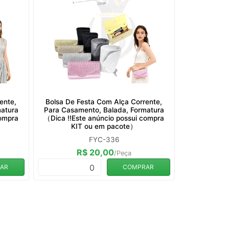
ente,
Bolsa De Festa Com Alça Corrente,
matura
Para Casamento, Balada, Formatura
compra
（Dica ‼️Este anúncio possui compra
KIT ou em pacote）
FYC-336
R$ 20,00
/Peça
0
AR
COMPRAR