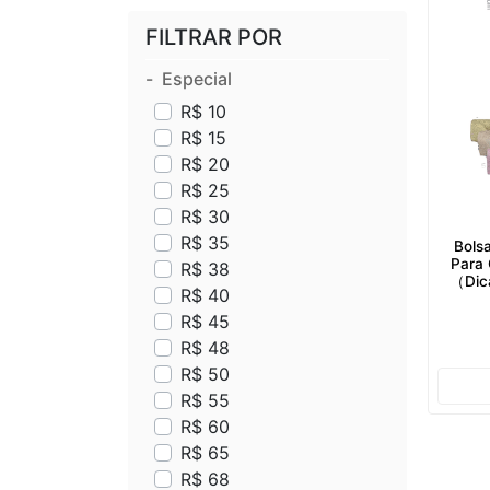
FILTRAR POR
Especial
R$ 10
R$ 15
R$ 20
R$ 25
R$ 30
R$ 35
Bols
Para 
R$ 38
（Dica
R$ 40
R$ 45
R$ 48
R$ 50
R$ 55
R$ 60
R$ 65
R$ 68