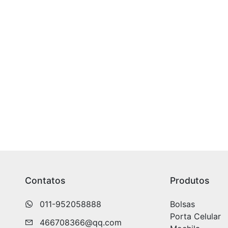
Contatos
Produtos
011-952058888
Bolsas
Porta Celular
466708366@qq.com