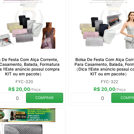
a De Festa Com Alça Corrente,
Bolsa De Festa Com Alça Corr
Casamento, Balada, Formatura
Para Casamento, Balada, For
 ‼️Este anúncio possui compra
（Dica ‼️Este anúncio possui 
KIT ou em pacote）
KIT ou em pacote）
FYC-320
FYC-322
R$ 20,00
R$ 20,00
/Peça
/Peça
0
0
COMPRAR
COMPR