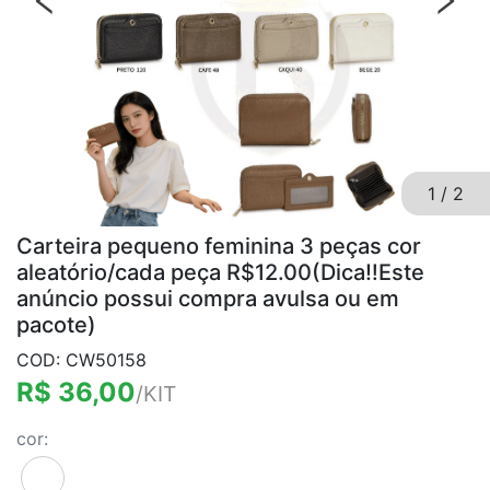
1
/
2
Carteira pequeno feminina 3 peças cor
aleatório/cada peça R$12.00(Dica‼️Este
anúncio possui compra avulsa ou em
pacote)
COD: CW50158
R$ 36,00
/KIT
cor: