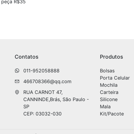
a peça R$35
Contatos
Produtos
011-952058888
Bolsas
Porta Celular
466708366@qq.com
Mochila
RUA CARNOT 47, 
Carteira
CANNINDE,Brás, São Paulo - 
Silicone
m
SP

Mala
CEP: 03032-030
Kit/Pacote