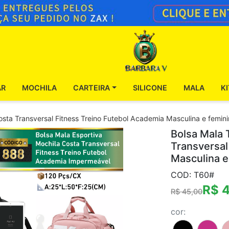
AR
MOCHILA
CARTEIRA
SILICONE
MALA
K
sta Transversal Fitness Treino Futebol Academia Masculina e femin
Bolsa Mala 
Transversal
Masculina e
COD: T60#
R$ 
R$ 45,00
cor: